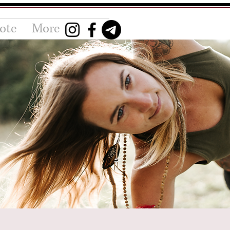
ote
More