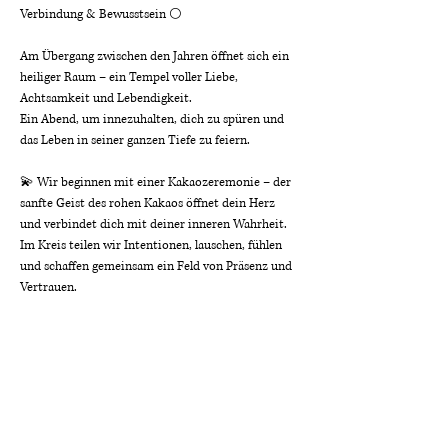
Verbindung & Bewusstsein 🌕
Am Übergang zwischen den Jahren öffnet sich ein 
heiliger Raum – ein Tempel voller Liebe, 
Achtsamkeit und Lebendigkeit.
Ein Abend, um innezuhalten, dich zu spüren und 
das Leben in seiner ganzen Tiefe zu feiern.
💫 Wir beginnen mit einer Kakaozeremonie – der 
sanfte Geist des rohen Kakaos öffnet dein Herz 
und verbindet dich mit deiner inneren Wahrheit.
Im Kreis teilen wir Intentionen, lauschen, fühlen 
und schaffen gemeinsam ein Feld von Präsenz und 
Vertrauen.
🔥 Ein ritueller Abend für Herz, Körper und Seele
Mehr anzeigen