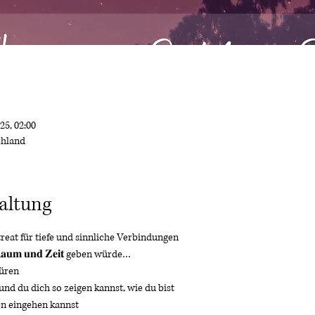
25, 02:00
chland
altung
reat für tiefe und sinnliche Verbindungen 
𝐮𝐦 𝐮𝐧𝐝 𝐙𝐞𝐢𝐭 geben würde… 
üren 
nd du dich so zeigen kannst, wie du bist 
n eingehen kannst 