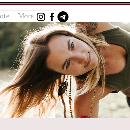
ote
More