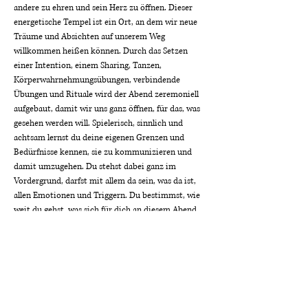
andere zu ehren und sein Herz zu öffnen. Dieser 
energetische Tempel ist ein Ort, an dem wir neue 
Träume und Absichten auf unserem Weg 
willkommen heißen können. Durch das Setzen 
einer Intention, einem Sharing, Tanzen, 
Körperwahrnehmungsübungen, verbindende 
Übungen und Rituale wird der Abend zeremoniell 
aufgebaut, damit wir uns ganz öffnen, für das, was 
gesehen werden will. Spielerisch, sinnlich und 
achtsam lernst du deine eigenen Grenzen und 
Bedürfnisse kennen, sie zu kommunizieren und 
damit umzugehen. Du stehst dabei ganz im 
Vordergrund, darfst mit allem da sein, was da ist, 
allen Emotionen und Triggern. Du bestimmst, wie 
weit du gehst, was sich für dich an diesem Abend 
stimmig anfühlt, vielleicht eine Massage, vielleicht 
kuscheln, vielleicht möchtest du dich…
Mehr anzeigen