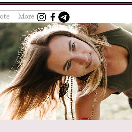
ote
More